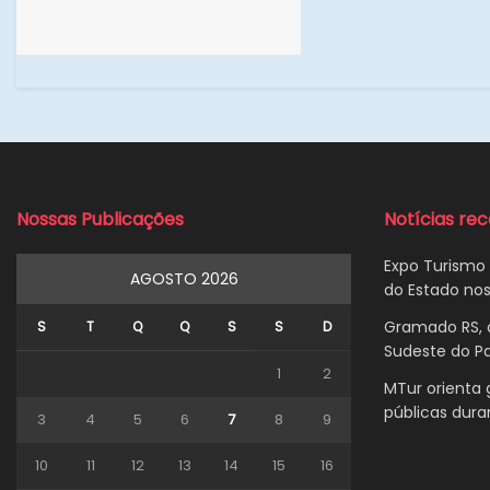
Nossas Publicações
Notícias re
Expo Turismo 
AGOSTO 2026
do Estado nos
Gramado RS, a
S
T
Q
Q
S
S
D
Sudeste do Pa
1
2
MTur orienta 
públicas dur
3
4
5
6
7
8
9
10
11
12
13
14
15
16