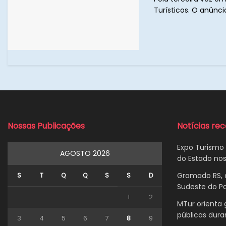
Turísticos. O anúnci
Nossas Publicações
Notícias re
Expo Turismo 
AGOSTO 2026
do Estado nos
Gramado RS, a
S
T
Q
Q
S
S
D
Sudeste do Pa
1
2
MTur orienta 
públicas dur
3
4
5
6
7
8
9