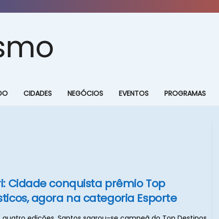
DO
CIDADES
NEGÓCIOS
EVENTOS
PROGRAMAS
ri: Cidade conquista prêmio Top
sticos, agora na categoria Esporte
m quatro edições, Santos sagrou-se campeã do Top Destinos