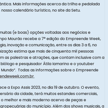
ntica. Mais informações acerca da trilha e pedalada
osso calendário turístico, no site da Setu.
itas (e boas) opções voltadas aos negócios e
ampo Mourão recebe a 7° edição do Empreende Week,
gia, inovação e comunicação, entre os dias 3 a 6, no
ização estima que mais de cinquenta mil pessoas
m as palestras e atrações, que contam inclusive com a
biólogo e pesquisador Átila Iamarino e o youtuber
do Mundo”. Todas as informações sobre o Empreende
endeweek.com.br
.
e a Expo Assis 2023, no dia 19 de outubro. O evento,
sário da cidade, terá muitos estandes comerciais,
 e o melhor e mais moderno acervo de peças e
 agropecuárias do município. Além dos shows musicais, a